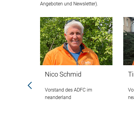
Angeboten und Newsletter).
Nico Schmid
T
Ortsgruppe
Vorstand des ADFC im
Vo
tvorstand
neanderland
ne
derland