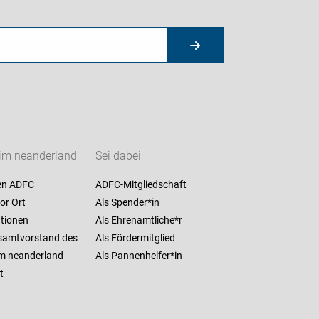
im neanderland
Sei dabei
en ADFC
ADFC-Mitgliedschaft
or Ort
Als Spender*in
ationen
Als Ehrenamtliche*r
samtvorstand des
Als Fördermitglied
m neanderland
Als Pannenhelfer*in
t