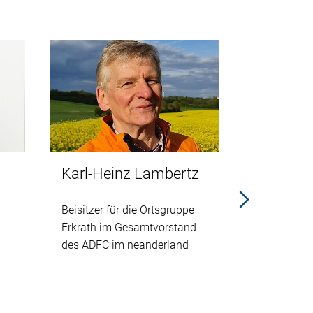
Karl-Heinz Lambertz
Norbert
Beisitzer für die Ortsgruppe
Beisitzer fü
Erkrath im Gesamtvorstand
Erkrath im
des ADFC im neanderland
des ADF im