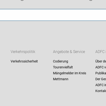
Verkehrspolitik
Angebote & Service
ADFC 
Verkehrssicherheit
Codierung
Über d
Tourenvielfalt
ADFC v
Mängelmelder im Kreis
Publik
Mettmann
Der Ge
ADFC i
Kontak