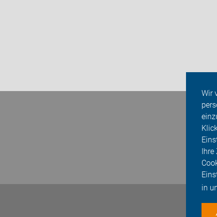
Wir 
pers
einz
Klic
Eins
Ihre
Cook
Eins
in u