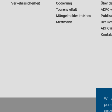
Verkehrssicherheit
Codierung
Über d
Tourenvielfalt
ADFC v
Mängelmelder im Kreis
Publik
Mettmann
Der Ge
ADFC i
Kontak
Wir 
pers
einz