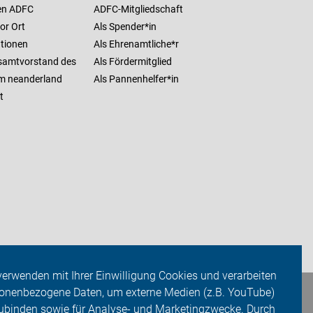
en ADFC
ADFC-Mitgliedschaft
or Ort
Als Spender*in
ationen
Als Ehrenamtliche*r
samtvorstand des
Als Fördermitglied
m neanderland
Als Pannenhelfer*in
t
verwenden mit Ihrer Einwilligung Cookies und verarbeiten
onenbezogene Daten, um externe Medien (z.B. YouTube)
ubinden sowie für Analyse- und Marketingzwecke. Durch