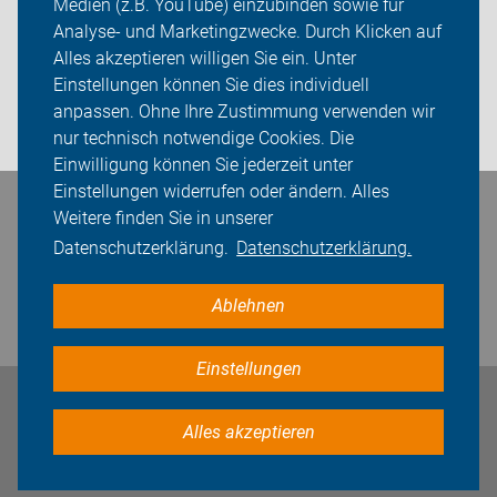
Medien (z.B. YouTube) einzubinden sowie für
Analyse- und Marketingzwecke. Durch Klicken auf
Sei dabei
Alles akzeptieren willigen Sie ein. Unter
Presse
Einstellungen können Sie dies individuell
anpassen. Ohne Ihre Zustimmung verwenden wir
Login
nur technisch notwendige Cookies. Die
Einwilligung können Sie jederzeit unter
Einstellungen widerrufen oder ändern. Alles
Bleiben Sie in Kontakt
Weitere finden Sie in unserer
Datenschutzerklärung.
Datenschutzerklärung.
Ablehnen
Einstellungen
Impressum
Datenschutz
Cookie-Einstellungen
Alles akzeptieren