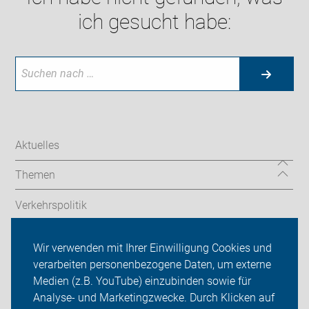
ich gesucht habe:
Aktuelles
Themen
Verkehrspolitik
Angebote & Service
Wir verwenden mit Ihrer Einwilligung Cookies und
verarbeiten personenbezogene Daten, um externe
ADFC im neanderland
Medien (z.B. YouTube) einzubinden sowie für
Analyse- und Marketingzwecke. Durch Klicken auf
Sei dabei