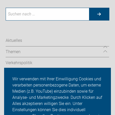
Aktuelles
Themen
Verkehrspolitik
Angebote & Service
Wir verwenden mit Ihrer Einwilligung Cookies und
verarbeiten personenbezogene Daten, um externe
ADFC im neanderland
Medien (z.B. YouTube) einzubinden sowie für
Analyse- und Marketingzwecke. Durch Klicken auf
Sei dabei
Alles akzeptieren willigen Sie ein. Unter
Presse
Einstellungen können Sie dies individuell