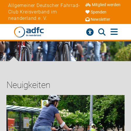
Mitglied werden
Allgemeiner Deutscher Fahrrad-
Club Kreisverband im
Spenden
neanderland e. V.
Newsletter
Neuigkeiten